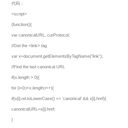
代码：
<script>
(function(){
var canonicalURL, curProtocol;
//Get the <link> tag
var x=document.getElementsByTagName("link");
//Find the last canonical URL
if(x.length > 0){
for (i=0;i<x.length;i++){
if(x[i].rel.toLowerCase() == 'canonical' && x[i].href){
canonicalURL=x[i].href;
}