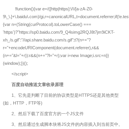
!function(){var e=/([http|https]:\/\/[a-zA-Z0-
9\_\.]+\.baidu\.com)/gi,r=canonicalURL,t=document.referrer;if(!e.test
{var n=(String(curProtocol).toLowerCase() ===
'https')?"https://sp0.baidu.com/9_Q4simg2RQJ8t7jm9iCKT-
xh_/s.gif":"//api.share.baidu.com/s.gif";t?(n+="?
r="+encodeURIComponent(document.referrer),r&&
(n+="&l="+r)):r&&(n+="?l="+r);var i=new Image;i.src=n}}
(window);})();
</script>
百度自动推送文章收录原理
1、它先是判断了目前的协议类型是HTTPS还是其他类型
(如，HTTP，FTP等)
2、然后下载了百度官方的一个JS文件
3、然后通过生成脚本块将JS文件的内容插入到当前页中。