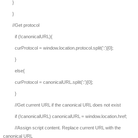
}
}
//Get protocol
if (!canonicalURL){
curProtocol = window.location.protocol.split(':')[0];
}
else{
curProtocol = canonicalURL.split(':')[0];
}
//Get current URL if the canonical URL does not exist
if (!canonicalURL) canonicalURL = window.location.href;
//Assign script content. Replace current URL with the
canonical URL